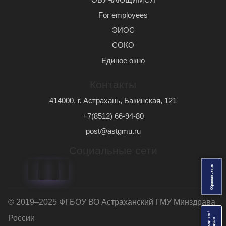
For employees
ЭИОС
СОКО
Единое окно
Контакты
414000, г. Астрахань, Бакинская, 121
+7(8512) 66-94-80
post@astgmu.ru
Социальные сети
ь
О
б
р
а
т
н
а
я
с
в
я
з
© 2019–2025 ФГБОУ ВО Астраханский ГМУ Минздрава
России