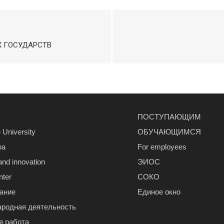
 ГОСУДАРСТВ
ПОСТУПАЮЩИМ
 University
ОБУЧАЮЩИМСЯ
ра
For employees
and innovation
ЭИОС
nter
СОКО
ание
Единое окно
родная деятельность
я работа