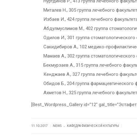
Нуртдинов Р., 413 группа лечебного факуль
Миталев Н., 305 группа лечебного факульте
Избаев И., 424 группа лечебного факультет
Абдулмуслимов М., 402 группа стоматологи
Одилов И., 301 группа стоматологического 
Сакидибиров А., 102 медико-профилактиче
Мамаев А., 302 группа стоматологического 
Бекмурзаев А., 315 группа лечебного факуль
Кенджаев А., 327 группа лечебного факульт
Обидов Б., 204 группа фармацевтического ф
Ахметов Н., 325 группа лечебного факультет
[Best_Wordpress_Gallery id=”12″ gal_title=”Эстафет
.
|
|
11.10.2017
NEWS
КАФЕДРА ФИЗИЧЕСКОЙ КУЛЬТУРЫ