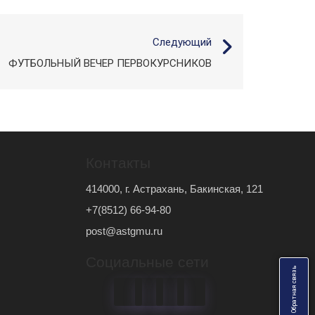
Следующий
ФУТБОЛЬНЫЙ ВЕЧЕР ПЕРВОКУРСНИКОВ
Контакты
414000, г. Астрахань, Бакинская, 121
+7(8512) 66-94-80
post@astgmu.ru
Социальные сети
ь
О
б
р
а
т
н
а
я
с
в
я
з