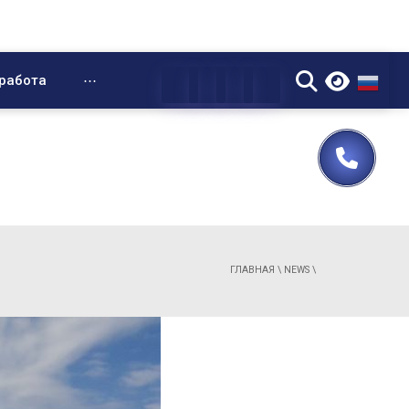
▼
работа
⋯
ГЛАВНАЯ
\
NEWS
\