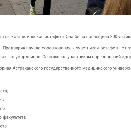
я легкоатлетическая эстафета. Она была посвящена 300-летию
. Предваряя начало соревнования, к участникам эстафеты с по
ич Полумордвинов. Он пожелал участникам соревнований здоро
Сборная Астраханского государственного медицинского универ
ета;
ета;
ета;
о факультета;
ета;