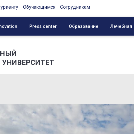
туриенту
Обучающимся
Сотрудникам
novation
Press center
Образование
Лечебная 
Й
ННЫЙ
 УНИВЕРСИТЕТ