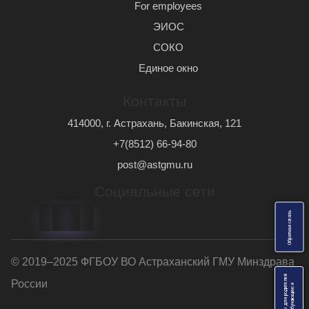
For employees
ЭИОС
СОКО
Единое окно
Контакты
414000, г. Астрахань, Бакинская, 121
+7(8512) 66-94-80
post@astgmu.ru
Социальные сети
ь
О
б
р
а
т
н
а
я
с
в
я
з
© 2019–2025 ФГБОУ ВО Астраханский ГМУ Минздрава
Анкеты для родителей
России
я