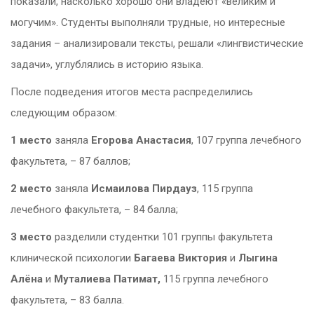
показали, насколько хорошо они владеют «великим и
могучим». Студенты выполняли трудные, но интересные
задания – анализировали тексты, решали «лингвистические
задачи», углублялись в историю языка.
После подведения итогов места распределились
следующим образом:
1 место
заняла
Егорова Анастасия
, 107 группа лечебного
факультета, – 87 баллов;
2 место
заняла
Исмаилова Пирдауз
, 115 группа
лечебного факультета, – 84 балла;
3 место
разделили студентки 101 группы факультета
клинической психологии
Багаева Виктория
и
Лыгина
Алёна
и
Муталиева Патимат,
115 группа лечебного
факультета, – 83 балла.