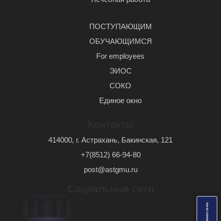
ПОСТУПАЮЩИМ
ОБУЧАЮЩИМСЯ
For employees
ЭИОС
СОКО
Единое окно
Контакты
414000, г. Астрахань, Бакинская, 121
+7(8512) 66-94-80
post@astgmu.ru
Социальные сети
ь
О
б
р
а
т
н
а
я
с
в
я
з