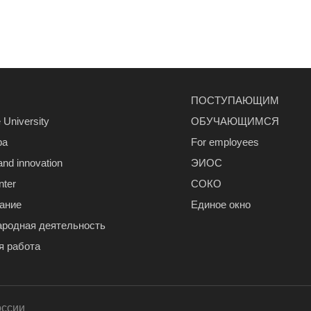
ПОСТУПАЮЩИМ
 University
ОБУЧАЮЩИМСЯ
ра
For employees
and innovation
ЭИОС
nter
СОКО
ание
Единое окно
родная деятельность
я работа
оссии