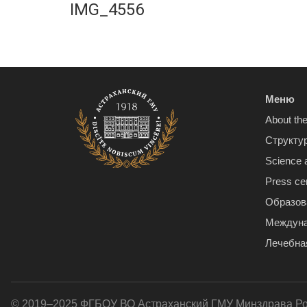
IMG_4556
Меню
About the
Структу
Science 
Press ce
Образов
Междуна
Лечебна
© 2019–2025 ФГБОУ ВО Астраханский ГМУ Минздрава Р