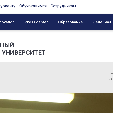
туриенту
Обучающимся
Сотрудникам
novation
Press center
Образование
Лечебная 
Й
ННЫЙ
 УНИВЕРСИТЕТ
Г
«Я