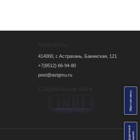
Контакты
414000, г. Астрахань, Бакинская, 121
+7(8512) 66-94-80
post@astgmu.ru
Социальные сети
ь
О
б
р
а
т
н
а
я
с
в
я
з