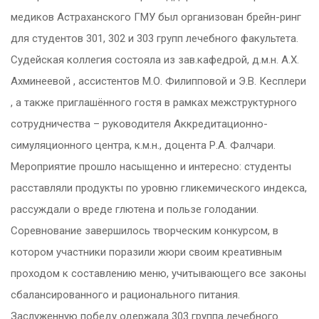
медиков Астраханского ГМУ был организован брейн-ринг
для студентов 301, 302 и 303 групп лечебного факультета.
Судейская коллегия состояла из зав.кафедрой, д.м.н. А.Х.
Ахминеевой , ассистентов М.О. Филипповой и Э.В. Кесплери
, а также приглашённого гостя в рамках межструктурного
сотрудничества – руководителя Аккредитационно-
симуляционного центра, к.м.н., доцента Р.А. Фалчари.
Мероприятие прошло насыщенно и интересно: студенты
расставляли продукты по уровню гликемического индекса,
рассуждали о вреде глютена и пользе голодании.
Соревнование завершилось творческим конкурсом, в
котором участники поразили жюри своим креативным
проходом к составлению меню, учитывающего все законы
сбалансированного и рационального питания.
Заслуженную победу одержала 303 группа лечебного