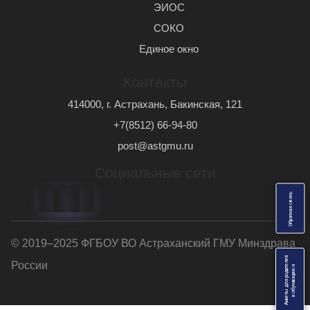
ЭИОС
СОКО
Единое окно
Контакты
414000, г. Астрахань, Бакинская, 121
+7(8512) 66-94-80
post@astgmu.ru
Социальные сети
ь
О
б
р
а
т
н
а
я
с
в
я
з
© 2019–2025 ФГБОУ ВО Астраханский ГМУ Минздрава
Анкеты для родителей
России
я
и
о
б
у
ч
а
ю
щ
и
х
с