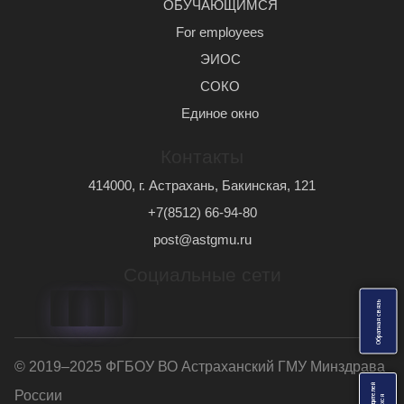
ОБУЧАЮЩИМСЯ
For employees
ЭИОС
СОКО
Единое окно
Контакты
414000, г. Астрахань, Бакинская, 121
+7(8512) 66-94-80
post@astgmu.ru
Социальные сети
ь
О
б
р
а
т
н
а
я
с
в
я
з
© 2019–2025 ФГБОУ ВО Астраханский ГМУ Минздрава
России