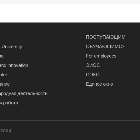
ПОСТУПАЮЩИМ
 University
ОБУЧАЮЩИМСЯ
ра
For employees
and innovation
ЭИОС
nter
СОКО
ание
Единое окно
родная деятельность
я работа
оссии