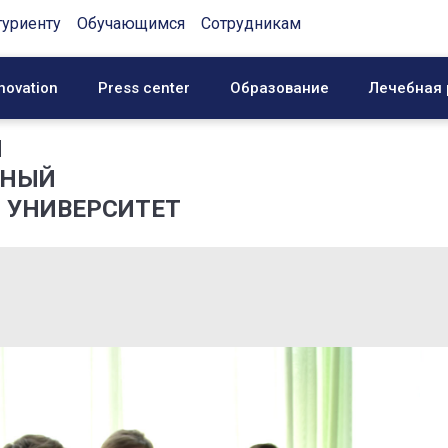
туриенту
Обучающимся
Сотрудникам
novation
Press center
Образование
Лечебная 
Й
ННЫЙ
 УНИВЕРСИТЕТ