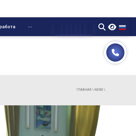
▼
работа
⋯
ГЛАВНАЯ
\
NEWS
\