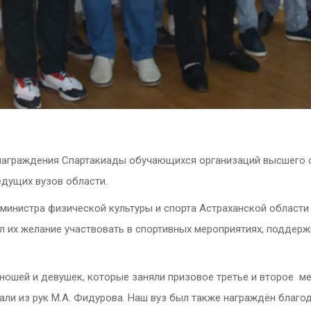
аграждения Спартакиады обучающихся организаций высшего об
едущих вузов области.
 министра физической культуры и спорта Астраханской области 
л их желание участвовать в спортивных мероприятиях, поддер
шей и девушек, которые заняли призовое третье и второе мес
ли из рук М.А. Фидурова. Наш вуз был также награждён благ