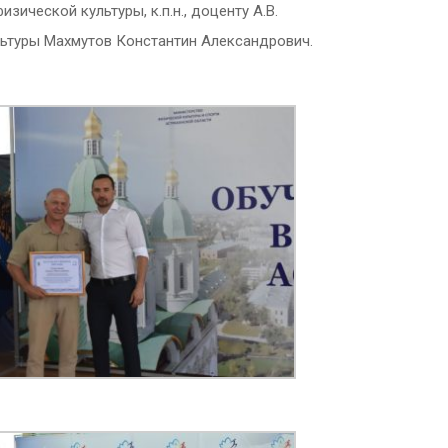
ической культуры, к.п.н., доценту А.В.
ьтуры Махмутов Константин Александрович.