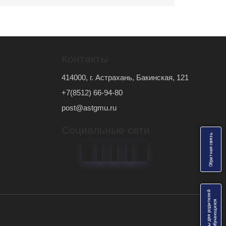
Контакты
414000, г. Астрахань, Бакинская, 121
+7(8512) 66-94-80
post@astgmu.ru
Социальные сети
ь
О
б
р
а
т
н
а
я
с
в
я
з
Анкеты для родителей
я