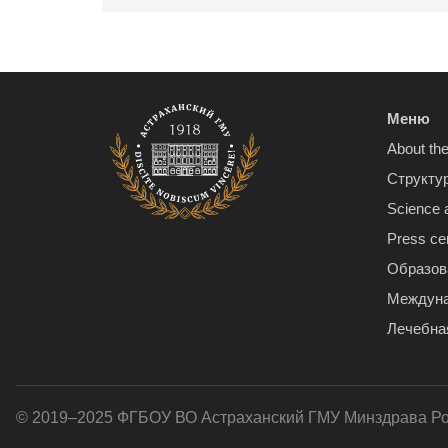
Меню
About the
Структу
Science 
Press ce
Образов
Междуна
Лечебна
© 2019–2025 ФГБОУ ВО Астраханский ГМУ Минздрава Р