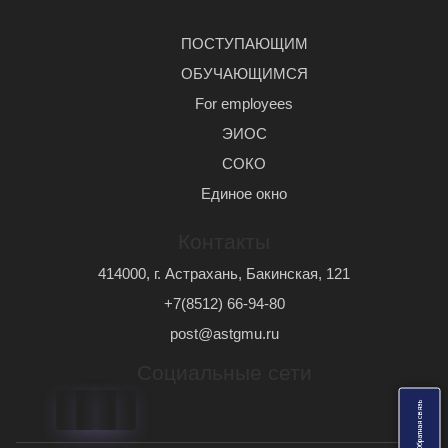
ПОСТУПАЮЩИМ
ОБУЧАЮЩИМСЯ
For employees
ЭИОС
СОКО
Единое окно
Контакты
414000, г. Астрахань, Бакинская, 121
+7(8512) 66-94-80
post@astgmu.ru
Социальные сети
ь
О
б
р
а
т
н
а
я
с
в
я
з