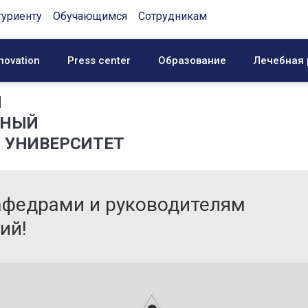
туриенту
Обучающимся
Сотрудникам
novation
Press center
Образование
Лечебная 
Й
ННЫЙ
 УНИВЕРСИТЕТ
федрами и руководителям
ий!