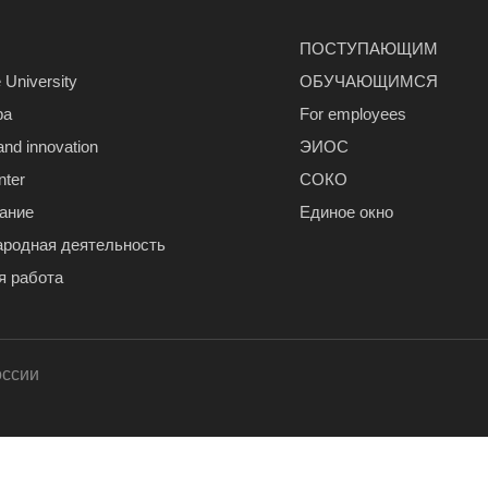
ПОСТУПАЮЩИМ
 University
ОБУЧАЮЩИМСЯ
ра
For employees
and innovation
ЭИОС
nter
СОКО
ание
Единое окно
родная деятельность
я работа
оссии