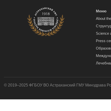
Меню
About the
Структу
Science 
Press ce
Образов
Междуна
Лечебна
© 2019–2025 ФГБОУ ВО Астраханский ГМУ Минздрава Р