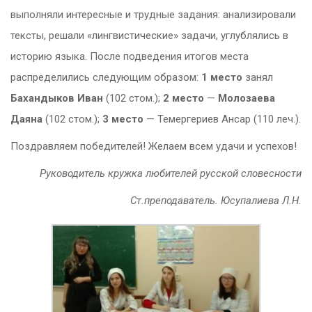
выполняли интересные и трудные задания: анализировали
тексты, решали «лингвистические» задачи, углублялись в
историю языка. После подведения итогов места
распределились следующим образом:
1 место
занял
Бахандыков Иван
(102 стом.);
2 место
—
Молозаева
Даяна
(102 стом.);
3 место
— Темергериев Ансар (110 леч.).
Поздравляем победителей! Желаем всем удачи и успехов!
Руководитель кружка любителей русской словесности
Ст.преподаватель. Юсупалиева Л.Н.