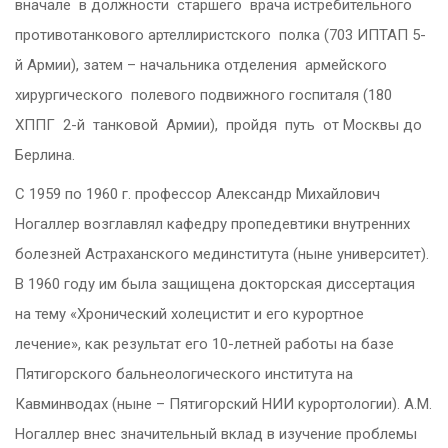
вначале в должности старшего врача истребительного
противотанкового артеллиристского полка (703 ИПТАП 5-
й Армии), затем – начальника отделения армейского
хирургического полевого подвижного госпиталя (180
ХППГ 2-й танковой Армии), пройдя путь от Москвы до
Берлина.
С 1959 по 1960 г. профессор Александр Михайлович
Ногаллер возглавлял кафедру пропедевтики внутренних
болезней Астраханского мединститута (ныне университет).
В 1960 году им была защищена докторская диссертация
на тему «Хронический холецистит и его курортное
лечение», как результат его 10-летней работы на базе
Пятигорского бальнеологического института на
Кавминводах (ныне – Пятигорский НИИ курортологии). А.М.
Ногаллер внес значительный вклад в изучение проблемы