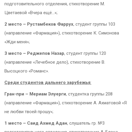
подготовительного отделения, стихотворение М.
Цветаевой «Вчера ещё…»;
2 место – Рустамбеков Фаррух
, студент группы 103
(направление «Фармация»), стихотворение К. Симонова
«Жди меня»;
3 место – Реджепов Назар
, студент группы 120
(направление «Лечебное дело), стихотворение В.
Высоцкого «Романс».
Среди студентов дальнего зарубежья
:
Гран-при – Мериам Элуерги
, студентка группы 208
(направление «Фармация»), стихотворение А. Ахматовой «Я
не любви твоей прошу»;
1 место – Саид Ахмед Адан
, слушатель гр. №3
подготовительного отделения, стихотворение А. Блока