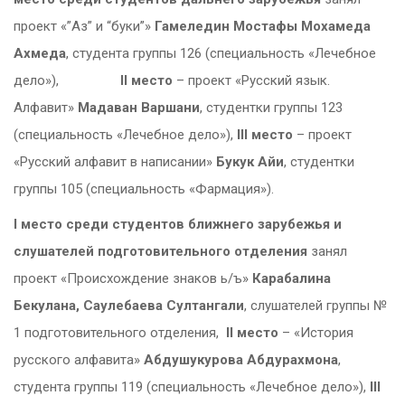
проект «”Аз” и “буки”»
Гамеледин Мостафы
Мохамеда
Ахмеда
, студента группы 126 (специальность «Лечебное
дело»),
II
место
– проект «Русский язык.
Алфавит»
Мадаван Варшани
, студентки группы 123
(специальность «Лечебное дело»),
III
место
– проект
«Русский алфавит в написании»
Букук Айи
, студентки
группы 105 (специальность «Фармация»).
I
место
среди студентов ближнего зарубежья и
слушателей подготовительного отделения
занял
проект «Происхождение знаков ь/ъ»
Карабалина
Бекулана, Саулебаева Султангали
, слушателей группы №
1 подготовительного отделения,
II
место
– «История
русского алфавита»
Абдушукурова Абдурахмона
,
студента группы 119 (специальность «Лечебное дело»),
III