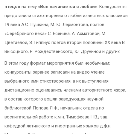
чтецов
на тему «
Все начинается с любви
». Конкурсанты
представили стихотворения о любви известных классиков
19 века А.С. Пушкина, М. Ю. Лермонтова, поэтов
«Серебряного века» С. Есенина, А. Ахматовой, М.
Цветаевой, З. Гиппиус поэтов второй половины ХХ века В.
Высоцкого, Р. Рождественского, Ю. Друниной и других.
В этом году формат мероприятия был необычным:
конкурсанты заранее записали на видео чтение
выбранного ими стихотворения, а их выступления
дистанционно оценивались членами
авторитетного жюри,
в состав которого вошли заведующая научной
библиотекой Попова Л.Ф.; начальник отдела по
воспитательной работе к.м.н. Тимофеева Н.В.; зав.
кафедрой латинского и иностранных языков д.ф.н.