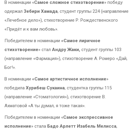
В номинации «
Самое сложное стихотворение
» победу
одержал
Зебири Хамада
, студент группы 224 (направление
«Лечебное дело»), стихотворение Р. Рождественского
«Придёт и к вам любовь».
Победителем в номинации
«Самое лиричное
стихотворение
» стал
Андру Жаки,
студент группы 103
(направление «Фармация»), стихотворение А. Ромеро «Дай,
Бог!».
В номинации
«Самое артистичное исполнение
»
победила
Хурибеш Сукаина
, студентка группы 115
(направление «Стоматология»), стихотворение В.
Ахматовой «А ты думал, я тоже такая».
Победителем в номинации «
Самое экспрессивное
исполнение
» стала
Бадо Арлетт Изабель Мелисса
,