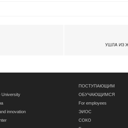
УШЛА ИЗ Ж
ПОСТУПАЮЩИМ
 University
ОБУЧАЮЩИМСЯ
ра
For employees
and innovation
ЭИОС
nter
СОКО