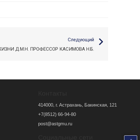
Следующий
ИЗНИ Д.М.Н. ПРОФЕССОР КАСИМОВА Н.Б.
Контакты
414000, г. Астрахань, Бакинская, 121
+7(8512) 66-94-80
post@astgmu.ru
Социальные сети