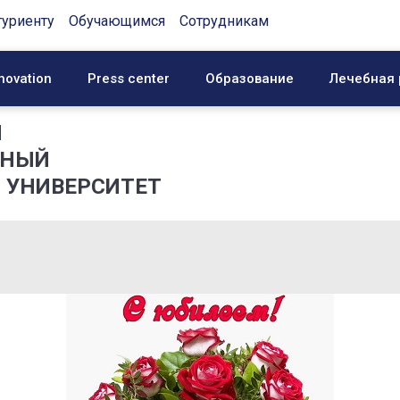
туриенту
Обучающимся
Сотрудникам
novation
Press center
Образование
Лечебная 
Й
ННЫЙ
 УНИВЕРСИТЕТ