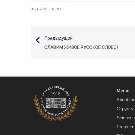
|
|
09.06.2020
NEWS
Предыдущий
СЛАВИМ ЖИВОЕ РУССКОЕ СЛОВО!
Меню
About the
Структу
Science 
Press ce