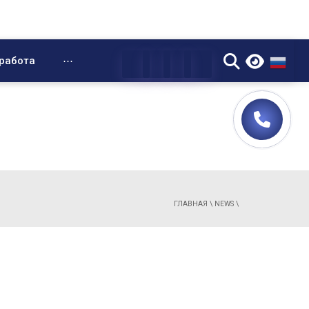
▼
работа
⋯
ГЛАВНАЯ
\
NEWS
\