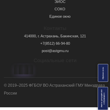
ЭИОС
СОКО
Единое окно
Контакты
414000, г. Астрахань, Бакинская, 121
+7(8512) 66-94-80
post@astgmu.ru
Социальные сети
ь
О
б
р
а
т
н
а
я
с
в
я
з
© 2019–2025 ФГБОУ ВО Астраханский ГМУ Минздрава
Анкеты для родителей
России
я
и
о
б
у
ч
а
ю
щ
и
х
с