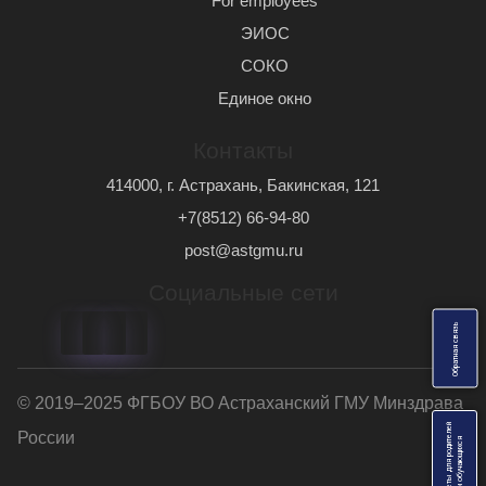
For employees
ЭИОС
СОКО
Единое окно
Контакты
414000, г. Астрахань, Бакинская, 121
+7(8512) 66-94-80
post@astgmu.ru
Социальные сети
ь
О
б
р
а
т
н
а
я
с
в
я
з
© 2019–2025 ФГБОУ ВО Астраханский ГМУ Минздрава
Анкеты для родителей
России
я
и
о
б
у
ч
а
ю
щ
и
х
с