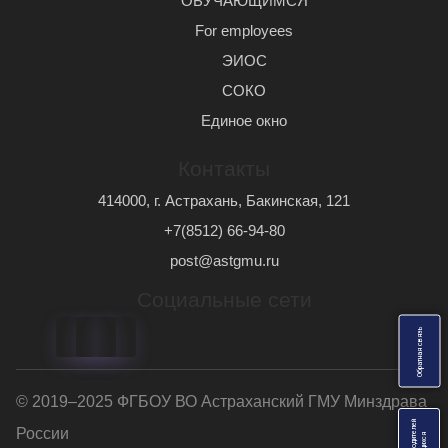
ОБУЧАЮЩИМСЯ
For employees
ЭИОС
СОКО
Единое окно
Контакты
414000, г. Астрахань, Бакинская, 121
+7(8512) 66-94-80
post@astgmu.ru
Социальные сети
ь
О
б
р
а
т
н
а
я
с
в
я
з
© 2019–2025 ФГБОУ ВО Астраханский ГМУ Минздрава
России