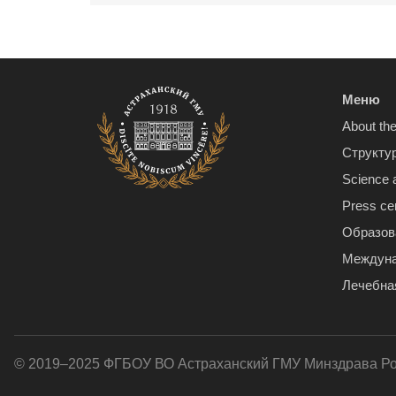
Меню
About the
Структу
Science 
Press ce
Образов
Междуна
Лечебна
© 2019–2025 ФГБОУ ВО Астраханский ГМУ Минздрава Р