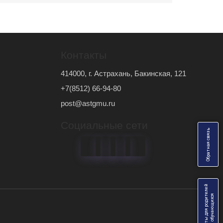
Контакты
414000, г. Астрахань, Бакинская, 121
+7(8512) 66-94-80
post@astgmu.ru
Социальные сети
ь
О
б
р
а
т
н
а
я
с
в
я
з
Анкеты для родителей
я