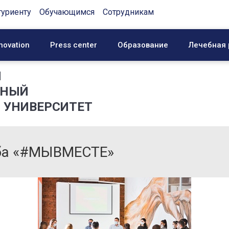
туриенту
Обучающимся
Сотрудникам
novation
Press center
Образование
Лечебная 
Й
ННЫЙ
 УНИВЕРСИТЕТ
уба «#МЫВМЕСТЕ»