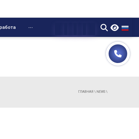
▼
работа
⋯
ГЛАВНАЯ
\
NEWS
\