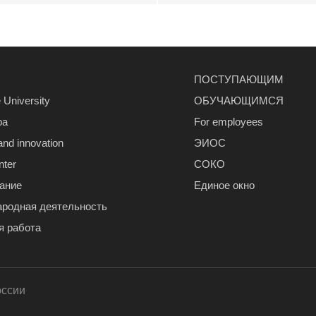
ПОСТУПАЮЩИМ
 University
ОБУЧАЮЩИМСЯ
ра
For employees
and innovation
ЭИОС
nter
СОКО
ание
Единое окно
родная деятельность
я работа
оссии