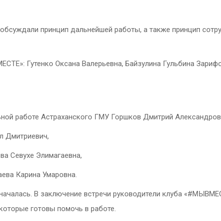
обсуждали принцип дальнейшей работы, а также принцип сотру
СТЕ»: Гутенко Оксана Валерьевна, Байзулина Гульбина Зариф
льной работе Астраханского ГМУ Горшков Дмитрий Александров
ил Дмитриевич,
ова Севухе Элимагаевна,
аева Карина Умаровна.
ачалась. В заключение встречи руководители клуба «#МЫВМЕС
 которые готовы помочь в работе.