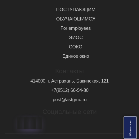
ПОСТУПАЮЩИМ
ОБУЧАЮЩИМСЯ
For employees
ЭИОС
СОКО
Единое окно
Контакты
414000, г. Астрахань, Бакинская, 121
+7(8512) 66-94-80
post@astgmu.ru
Социальные сети
ь
О
б
р
а
т
н
а
я
с
в
я
з