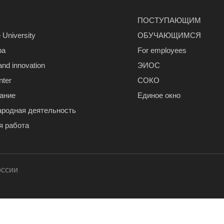
ПОСТУПАЮЩИМ
 University
ОБУЧАЮЩИМСЯ
ра
For employees
and innovation
ЭИОС
nter
СОКО
ание
Единое окно
родная деятельность
я работа
оссии