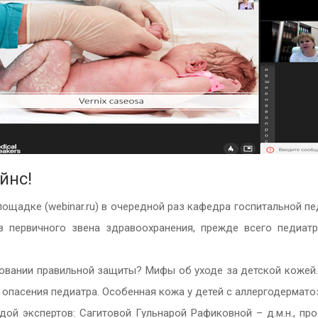
йнс!
лощадке (webinar.ru) в очередной раз кафедра госпитальной п
 первичного звена здравоохранения, прежде всего педиатр
овании правильной защиты? Мифы об уходе за детской кожей.
и опасения педиатра. Особенная кожа у детей с аллергодермато
й экспертов: Сагитовой Гульнарой Рафиковной – д.м.н., п