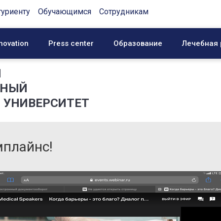
туриенту
Обучающимся
Сотрудникам
novation
Press center
Образование
Лечебная 
Й
ННЫЙ
 УНИВЕРСИТЕТ
мплайнс!