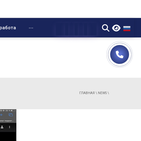
▼
работа
⋯
ГЛАВНАЯ
\
NEWS
\