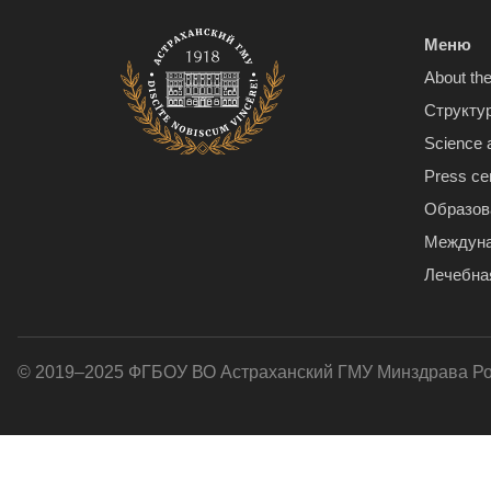
Меню
About the
Структу
Science 
Press ce
Образов
Междуна
Лечебна
© 2019–2025 ФГБОУ ВО Астраханский ГМУ Минздрава Р