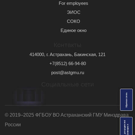
For employees
ЭИОС
СОКО
Единое окно
Контакты
414000, г. Астрахань, Бакинская, 121
+7(8512) 66-94-80
post@astgmu.ru
Социальные сети
ь
О
б
р
а
т
н
а
я
с
в
я
з
© 2019–2025 ФГБОУ ВО Астраханский ГМУ Минздрава
Анкеты для родителей
России
я