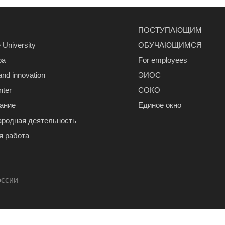
ПОСТУПАЮЩИМ
 University
ОБУЧАЮЩИМСЯ
ра
For employees
and innovation
ЭИОС
nter
СОКО
ание
Единое окно
родная деятельность
я работа
оссии