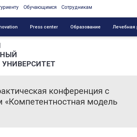
туриенту
Обучающимся
Сотрудникам
novation
Press center
Образование
Лечебная 
Й
ННЫЙ
 УНИВЕРСИТЕТ
рактическая конференция с
 «Компетентностная модель