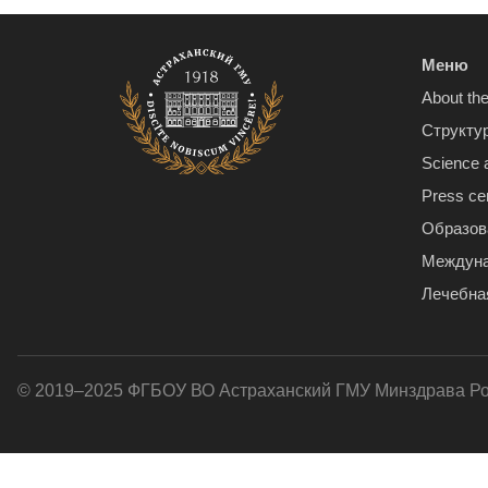
Меню
About the
Структу
Science 
Press ce
Образов
Междуна
Лечебна
© 2019–2025 ФГБОУ ВО Астраханский ГМУ Минздрава Р