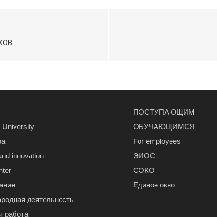
КОВ
ПОСТУПАЮЩИМ
 University
ОБУЧАЮЩИМСЯ
ра
For employees
and innovation
ЭИОС
nter
СОКО
ание
Единое окно
родная деятельность
я работа