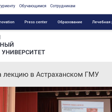
туриенту
Обучающимся
Сотрудникам
novation
Press center
Образование
Лечебная 
Й
ННЫЙ
 УНИВЕРСИТЕТ
а лекцию в Астраханском ГМУ