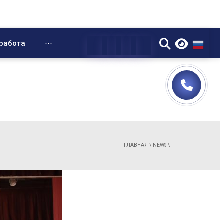
▼
работа
⋯
ГЛАВНАЯ
\
NEWS
\