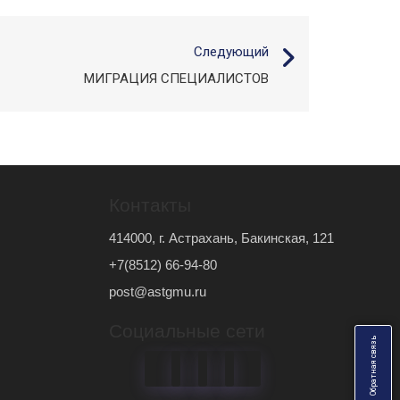
Следующий
МИГРАЦИЯ СПЕЦИАЛИСТОВ
Контакты
414000, г. Астрахань, Бакинская, 121
+7(8512) 66-94-80
post@astgmu.ru
Социальные сети
ь
О
б
р
а
т
н
а
я
с
в
я
з