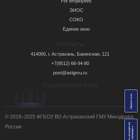
For employees
ЭИОС
СОКО
Единое окно
Контакты
414000, г. Астрахань, Бакинская, 121
+7(8512) 66-94-80
post@astgmu.ru
Социальные сети
ь
О
б
р
а
т
н
а
я
с
в
я
з
© 2019–2025 ФГБОУ ВО Астраханский ГМУ Минздрава
Анкеты для родителей
России
я