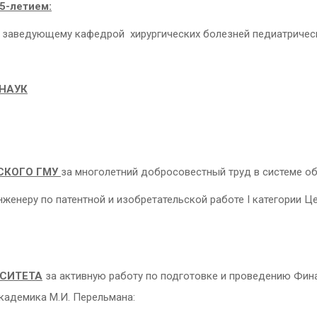
75-летием:
 заведующему кафедрой хирургических болезней педиатрическо
НАУК
СКОГО ГМУ
за многолетний добросовестный труд в системе об
нженеру по патентной и изобретательской работе I категории 
СИТЕТА
за активную работу по подготовке и проведению Фи
кадемика М.И. Перельмана: