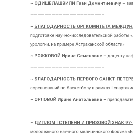
~
ОДИШЕЛАШВИЛИ Гиви Доментиевичу –
за
————————————————————–
~
БЛАГОДАРНОСТЬ ОРГКОМИТЕТА МЕЖДУН
подготовке научно-исследовательской работы «
урологии, на примере Астраханской области»
~
РОЖКОВОЙ Ирине Семеновне –
доценту каф
————————————————————–
~
БЛАГОДАРНОСТЬ ПЕРВОГО САНКТ-ПЕТЕРБР
соревнований по баскетболу в рамках I спар
~
ОРЛОВОЙ Ирине Анатольевне –
преподавате
————————————————————–
~
ДИПЛОМ
I
СТЕПЕНИ И ПРИЗОВОЙ ЗНАК 9
молодёжного научного медицинского форума «Бе