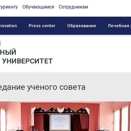
туриенту
Обучающимся
Сотрудникам
novation
Press center
Образование
Лечебная 
Й
ННЫЙ
 УНИВЕРСИТЕТ
едание ученого совета