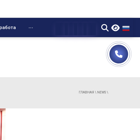
▼
работа
⋯
ГЛАВНАЯ
\
NEWS
\