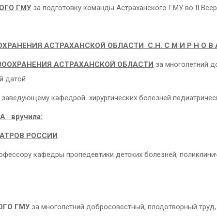
ОГО ГМУ
за подготовку команды Астраханского ГМУ во II Вс
РАНЕНИЯ АСТРАХАНСКОЙ ОБЛАСТИ С.Н. С М И Р Н О В
ВООХРАНЕНИЯ АСТРАХАНСКОЙ ОБЛАСТИ
за многолетний д
й датой
 заведующему кафедрой хирургических болезней педиатрическог
Н А вручила:
АТРОВ РОССИИ
офессору кафедры пропедевтики детских болезней, поликлиниче
ОГО ГМУ
за многолетний добросовестный, плодотворный труд,