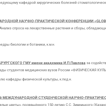
ведующему кафедрой хирургических болезней стоматологическог
АРОДНОЙ НАУЧНО-ПРАКТИЧЕСКОЙ КОНФЕРЕНЦИИ «
GLOB
Анализ спроса на лекарственные растения и сборы, обладающ
едры биологии и ботаники, к.м.н.
УРГСКОГО ГМУ имени академика И.П.Павлова
за содейств
такиады студентов медицинских вузов России «ФИЗИЧЕСКАЯ К
лю кафедры физической культуры, к.пед.н.
7-й МЕЖДУНАРОДНОЙ СТУДЕНЧЕСКОЙ НАУЧНО-ПРАКТИЧЕ
лые цветы», посвящённого 150-летию С.С. Зимницкого (Казанс