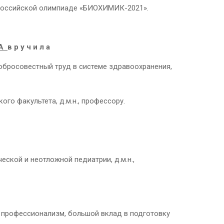
ероссийской олимпиаде «БИОХИМИК-2021».
 А
в р у ч и л а
обросовестный труд в системе здравоохранения,
о факультета, д.м.н., профессору.
ской и неотложной педиатрии, д.м.н.,
 профессионализм, большой вклад в подготовку