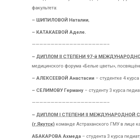
факультета:
– ШИПИЛОВОЙ Наталии
,
– КАТАКАЕВОЙ Аделе.
————————————————————–
~
ДИПЛОМ
II
СТЕПЕНИ 97-й МЕЖДУНАРОДН
медицинского форума «Белые цветы», посвящённ
– АЛЕКСЕЕВОЙ Анастасии
– студентке 4 курса
– СЕЛИМОВУ Герману
– студенту 3 курса педи
————————————————————–
~
ДИПЛОМ
I
СТЕПЕНИ
II
МЕЖДУНАРОДНОЙ СТ
(г.Якутск)
команде Астраханского ГМУ в лице к
АБАКАРОВА Ахмеда
– студента 3 курса педиат