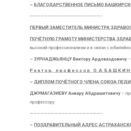
~
БЛАГОДАРСТВЕННОЕ ПИСЬМО БАШКИРСК
————————————————————–
ПЕРВЫЙ ЗАМЕСТИТЕЛЬ МИНИСТРА ЗДРАВООХ
ПОЧЁТНУЮ ГРАМОТУ МИНИСТЕРСТВА ЗДРА
высокий профессионализм и в связи с юбилейно
~
ЗУРНАДЖЬЯНЦУ Виктору Ардоваздовичу
–
Р е к т о р, п р о ф е с с о р О. А. Б А Ш К И 
~
ДИПЛОМ ПОЧЁТНОГО ЧЛЕНА СОЮЗА ПЕДИ
ДЖУМАГАЗИЕВУ Анвару Абдрашитовичу
– пр
профессору.
————————————————————–
~
ПОЗДРАВИТЕЛЬНЫЙ АДРЕС АСТРАХАНСК