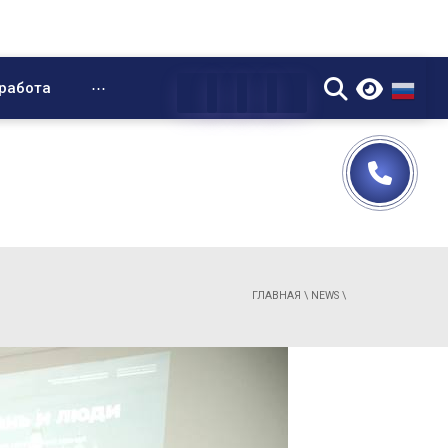
▼
работа
⋯
ГЛАВНАЯ
\
NEWS
\