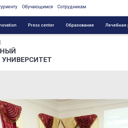
туриенту
Обучающимся
Сотрудникам
novation
Press center
Образование
Лечебная 
Й
ННЫЙ
 УНИВЕРСИТЕТ