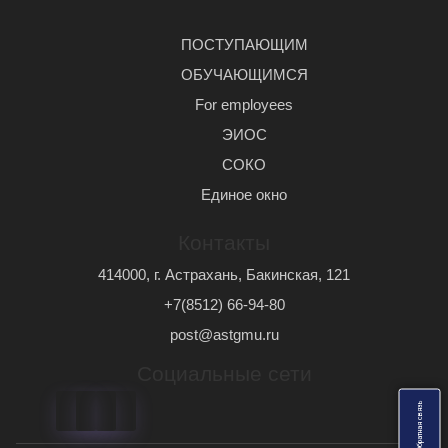
ПОСТУПАЮЩИМ
ОБУЧАЮЩИМСЯ
For employees
ЭИОС
СОКО
Единое окно
Контакты
414000, г. Астрахань, Бакинская, 121
+7(8512) 66-94-80
post@astgmu.ru
Социальные сети
ь
О
б
р
а
т
н
а
я
с
в
я
з