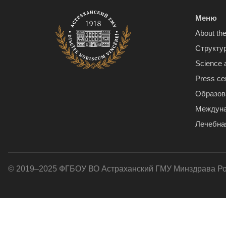
Меню
About the
Структу
Science 
Press ce
Образов
Междуна
Лечебна
© 2019–2025 ФГБОУ ВО Астраханский ГМУ Минздрава Р