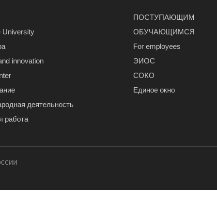
ПОСТУПАЮЩИМ
 University
ОБУЧАЮЩИМСЯ
ра
For employees
and innovation
ЭИОС
nter
СОКО
ание
Единое окно
родная деятельность
я работа
оссии