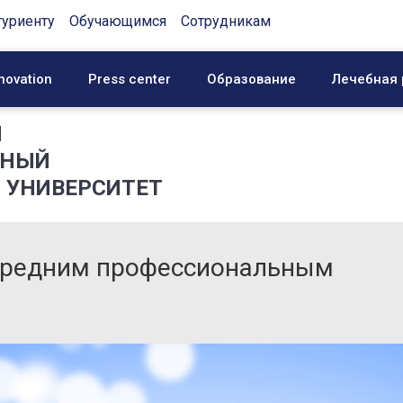
туриенту
Обучающимся
Сотрудникам
novation
Press center
Образование
Лечебная 
Й
ННЫЙ
 УНИВЕРСИТЕТ
 средним профессиональным