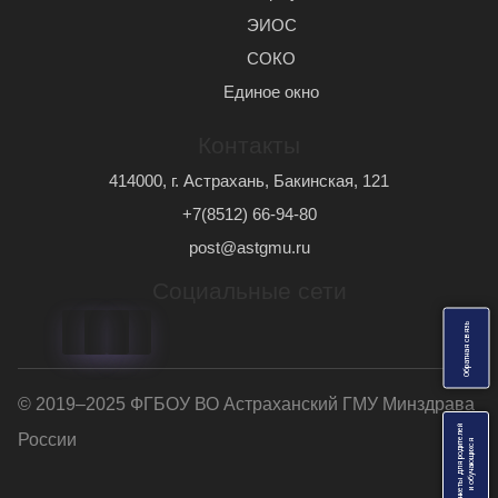
ЭИОС
СОКО
Единое окно
Контакты
414000, г. Астрахань, Бакинская, 121
+7(8512) 66-94-80
post@astgmu.ru
Социальные сети
ь
О
б
р
а
т
н
а
я
с
в
я
з
© 2019–2025 ФГБОУ ВО Астраханский ГМУ Минздрава
Анкеты для родителей
России
я
и
о
б
у
ч
а
ю
щ
и
х
с