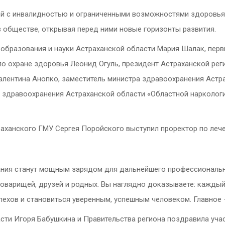
ей c инвалидностью и ограниченными возможностями здоровья
в обществе, открывая перед ними новые горизонты развития.
 образования и науки Астраханской области Мария Шалак, пер
о охране здоровья Леонид Огуль, президент Астраханской ре
лентина Анопко, заместитель министра здравоохранения Астра
здравоохранения Астраханской области «Областной наркологич
раханского ГМУ Сергея Поройского выступил проректор по леч
зания станут мощным зарядом для дальнейшего профессиональн
товарищей, друзей и родных. Вы наглядно доказываете: кажды
пехов и становиться уверенным, успешным человеком. Главное —
сти Игоря Бабушкина и Правительства региона поздравила уча