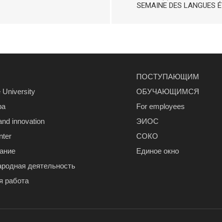
SEMAINE DES LANGUES 
ПОСТУПАЮЩИМ
 University
ОБУЧАЮЩИМСЯ
ра
For employees
and innovation
ЭИОС
nter
СОКО
ание
Единое окно
родная деятельность
я работа