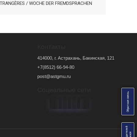
ÉTRANGÈRES / WOCHE DER FREMDSPRACHEN
Контакты
414000, г. Астрахань, Бакинская, 121
+7(8512) 66-94-80
post@astgmu.ru
Социальные сети
ь
О
б
р
а
т
н
а
я
с
в
я
з