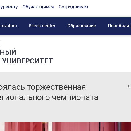
туриенту
Обучающимся
Сотрудникам
novation
Press center
Образование
Лечебная 
Й
ННЫЙ
 УНИВЕРСИТЕТ
оялась торжественная
Г
егионального чемпионата