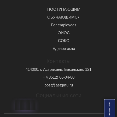
ПОСТУПАЮЩИМ
ОБУЧАЮЩИМСЯ
For employees
ЭИОС
СОКО
Единое окно
Контакты
414000, г. Астрахань, Бакинская, 121
+7(8512) 66-94-80
post@astgmu.ru
Социальные сети
ь
О
б
р
а
т
н
а
я
с
в
я
з