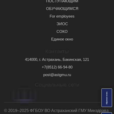
ПОСТУПАЮЩИМ
ОБУЧАЮЩИМСЯ
For employees
ЭИОС
СОКО
Единое окно
Контакты
414000, г. Астрахань, Бакинская, 121
+7(8512) 66-94-80
post@astgmu.ru
Социальные сети
ь
О
б
р
а
т
н
а
я
с
в
я
з
© 2019–2025 ФГБОУ ВО Астраханский ГМУ Минздрава