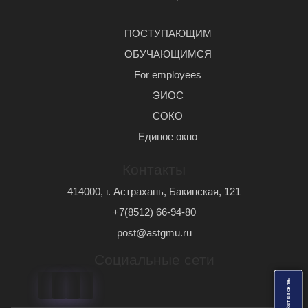
ПОСТУПАЮЩИМ
ОБУЧАЮЩИМСЯ
For employees
ЭИОС
СОКО
Единое окно
Контакты
414000, г. Астрахань, Бакинская, 121
+7(8512) 66-94-80
post@astgmu.ru
Социальные сети
ь
О
б
р
а
т
н
а
я
с
в
я
з