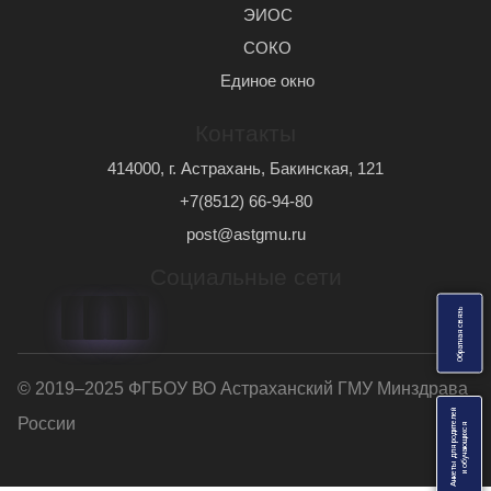
ЭИОС
СОКО
Единое окно
Контакты
414000, г. Астрахань, Бакинская, 121
+7(8512) 66-94-80
post@astgmu.ru
Социальные сети
ь
О
б
р
а
т
н
а
я
с
в
я
з
© 2019–2025 ФГБОУ ВО Астраханский ГМУ Минздрава
Анкеты для родителей
России
я
и
о
б
у
ч
а
ю
щ
и
х
с