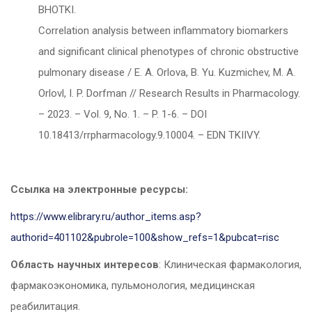
BHOTKI.
Correlation analysis between inflammatory biomarkers
and significant clinical phenotypes of chronic obstructive
pulmonary disease / E. A. Orlova, B. Yu. Kuzmichev, M. A.
Orlovl, I. P. Dorfman // Research Results in Pharmacology.
– 2023. – Vol. 9, No. 1. – P. 1-6. – DOI
10.18413/rrpharmacology.9.10004. – EDN TKIIVY.
Ссылка на электронные ресурсы:
https://www.elibrary.ru/author_items.asp?
authorid=401102&pubrole=100&show_refs=1&pubcat=risc
Область научных интересов
: Клиническая фармакология,
фармакоэкономика, пульмонология, медицинская
реабилитация.