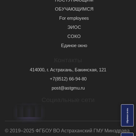
ОБУЧАЮЩИМСЯ
For employees
ЭИОС
СОКО
Единое окно
Контакты
414000, г. Астрахань, Бакинская, 121
+7(8512) 66-94-80
post@astgmu.ru
Социальные сети
ь
О
б
р
а
т
н
а
я
с
в
я
з
© 2019–2025 ФГБОУ ВО Астраханский ГМУ Минздрава