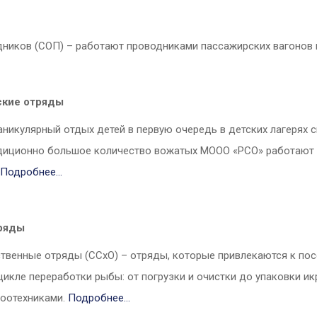
ников (СОП) – работают проводниками пассажирских вагонов 
ские отряды
икулярный отдых детей в первую очередь в детских лагерях св
диционно большое количество вожатых МООО «РСО» работают в
Подробнее…
ряды
твенные отряды (ССхО) – отряды, которые привлекаются к по
цикле переработки рыбы: от погрузки и очистки до упаковки и
зоотехниками.
Подробнее…