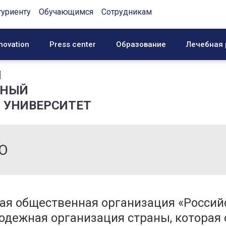
туриенту
Обучающимся
Сотрудникам
novation
Press center
Образование
Лечебная 
Й
ННЫЙ
 УНИВЕРСИТЕТ
СО
я общественная организация «Россий
одежная организация страны, которая