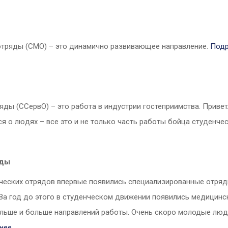
отряды (СМО) – это динамично развивающее направление.
Под
яды (ССервО) – это работа в индустрии гостеприимства. Приве
я о людях – все это и не только часть работы бойца студенче
яды
енческих отрядов впервые появились специализированные отряд
 За год до этого в студенческом движении появились медицинс
льше и больше направлений работы. Очень скоро молодые люди
нее…