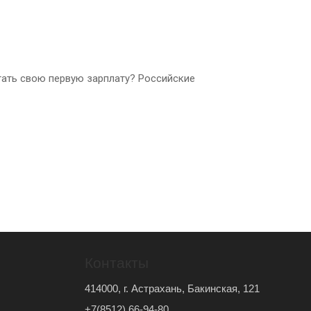
тать свою первую зарплату? Российские
Контакты
414000, г. Астрахань, Бакинская, 121
+7(8512) 66-94-80