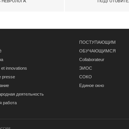
 НЕВРОЛОГА.
ПОДГОТОВИТЕЛ
ПОСТУПАЮЩИМ
é
ОБУЧАЮЩИМСЯ
ра
Сollaborateur
et innovations
ЭИОС
e presse
СОКО
ание
Единое окно
родная деятельность
я работа
оссии