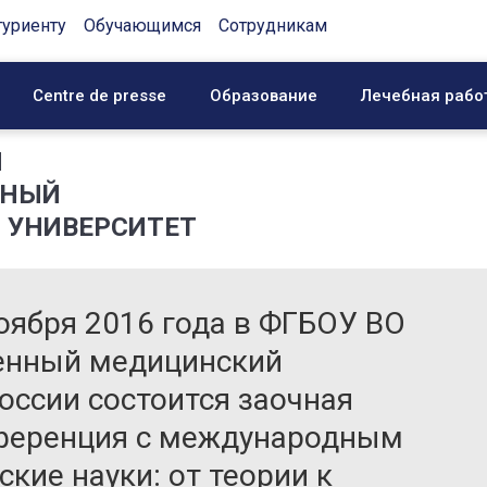
туриенту
Обучающимся
Сотрудникам
Centre de presse
Образование
Лечебная рабо
Й
ННЫЙ
 УНИВЕРСИТЕТ
оября 2016 года в ФГБОУ ВО
венный медицинский
оссии состоится заочная
нференция с международным
кие науки: от теории к