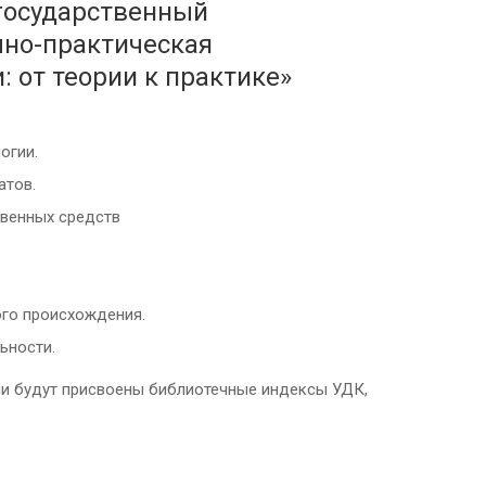
 государственный
чно-практическая
 от теории к практике»
огии.
атов.
твенных средств
ого происхождения.
ьности.
ии будут присвоены библиотечные индексы УДК,