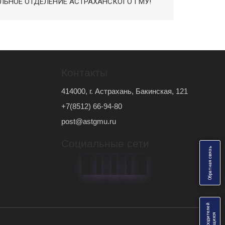
ЬНОЕ ОТДЕЛЕНИЕ АСТРАХАНСКОГО ГМУ!
Контакты
414000, г. Астрахань, Бакинская, 121
+7(8512) 66-94-80
post@astgmu.ru
Социальные сети
ь
О
б
р
а
т
н
а
я
с
в
я
з