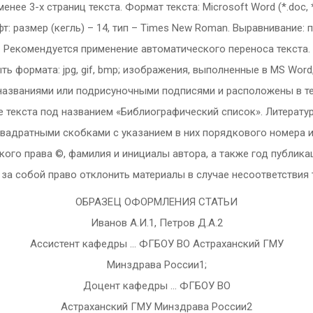
ее 3-х страниц текста. Формат текста: Microsoft Word (*.doc, 
ифт: размер (кегль) – 14, тип – Times New Roman. Выравнивание
Рекомендуется применение автоматического переноса текста.
 формата: jpg, gif, bmp; изображения, выполненные в MS Word
азваниями или подрисуночными подписями и расположены в текс
 текста под названием «Библиографический список». Литература
вадратными скобками с указанием в них порядкового номера исто
кого права ©, фамилия и инициалы автора, а также год публикац
 за собой право отклонить материалы в случае несоответствия
ОБРАЗЕЦ ОФОРМЛЕНИЯ СТАТЬИ
Иванов А.И.1, Петров Д.А.2
Ассистент кафедры … ФГБОУ ВО Астраханский ГМУ
Минздрава России1;
Доцент кафедры … ФГБОУ ВО
Астраханский ГМУ Минздрава России2