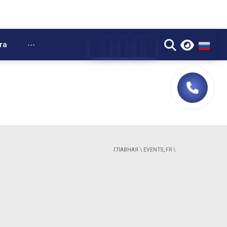
▼
та
⋯
ГЛАВНАЯ
\
EVENTS_FR
\