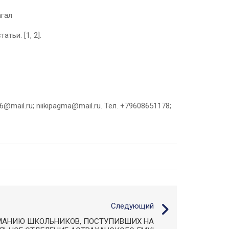
агал
атьи. [1, 2].
il.ru; niikipagma@mail.ru. Тел. +79608651178;
Следующий
МАНИЮ ШКОЛЬНИКОВ, ПОСТУПИВШИХ НА