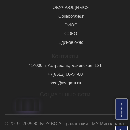
ОБУЧАЮЩИМСЯ
Сollaborateur
ЭИОС
СОКО
Единое окно
Контакты
414000, г. Астрахань, Бакинская, 121
+7(8512) 66-94-80
post@astgmu.ru
Социальные сети
ь
О
б
р
а
т
н
а
я
с
в
я
з
© 2019–2025 ФГБОУ ВО Астраханский ГМУ Минздрава