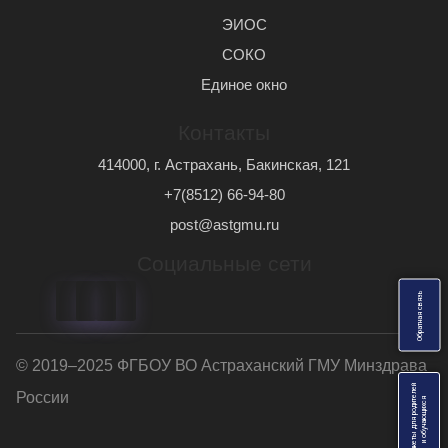
ЭИОС
СОКО
Единое окно
Контакты
414000, г. Астрахань, Бакинская, 121
+7(8512) 66-94-80
post@astgmu.ru
Социальные сети
ь
О
б
р
а
т
н
а
я
с
в
я
з
© 2019–2025 ФГБОУ ВО Астраханский ГМУ Минздрава
Анкеты для родителей
России
я
и
о
б
у
ч
а
ю
щ
и
х
с