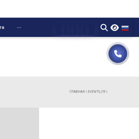
▼
та
⋯
ГЛАВНАЯ
\
EVENTS_FR
\