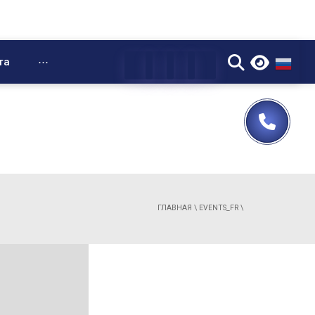
▼
та
⋯
ГЛАВНАЯ
\
EVENTS_FR
\