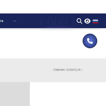
▼
та
⋯
ГЛАВНАЯ
\
EVENTS_FR
\