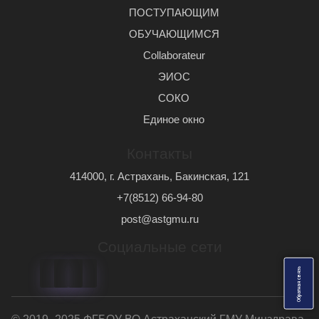
ПОСТУПАЮЩИМ
ОБУЧАЮЩИМСЯ
Сollaborateur
ЭИОС
СОКО
Единое окно
Контакты
414000, г. Астрахань, Бакинская, 121
+7(8512) 66-94-80
post@astgmu.ru
Социальные сети
ь
О
б
р
а
т
н
а
я
с
в
я
з