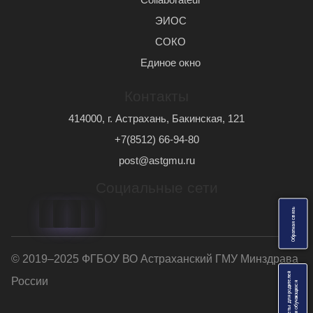
ЭИОС
СОКО
Единое окно
Контакты
414000, г. Астрахань, Бакинская, 121
+7(8512) 66-94-80
post@astgmu.ru
Социальные сети
ь
О
б
р
а
т
н
а
я
с
в
я
з
© 2019–2025 ФГБОУ ВО Астраханский ГМУ Минздрава
Анкеты для родителей
России
я
и
о
б
у
ч
а
ю
щ
и
х
с