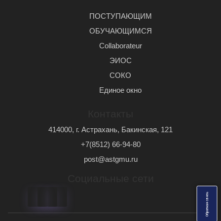
ПОСТУПАЮЩИМ
ОБУЧАЮЩИМСЯ
Сollaborateur
ЭИОС
СОКО
Единое окно
Контакты
414000, г. Астрахань, Бакинская, 121
+7(8512) 66-94-80
post@astgmu.ru
Социальные сети
ь
О
б
р
а
т
н
а
я
с
в
я
з