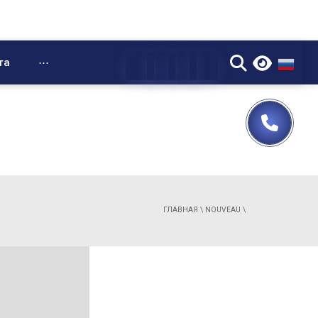
▼
та
⋯
ГЛАВНАЯ
\
NOUVEAU
\