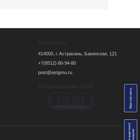
Контакты
414000, г. Астрахань, Бакинская, 121
+7(8512) 66-94-80
post@astgmu.ru
Социальные сети
ь
О
б
р
а
т
н
а
я
с
в
я
з
Анкеты для родителей
я