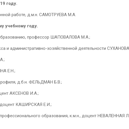
19 году.
нной работе, д.м.н. САМОТРУЕВА М.А.
му учебному году.
образованию, профессор ШАПОВАЛОВА М.А.;
са и административно-хозяйственной деятельности СУХАНОВА 
А.;
НА Е.Н.;
офиля, д.б.н. ФЕЛЬДМАН Б.В.;
оцент АКСЕНОВ И.А.;
, доцент КАШИРСКАЯ Е.И.;
профессионального образования, к.м.н., доцент НЕВАЛЕННАЯ Л.