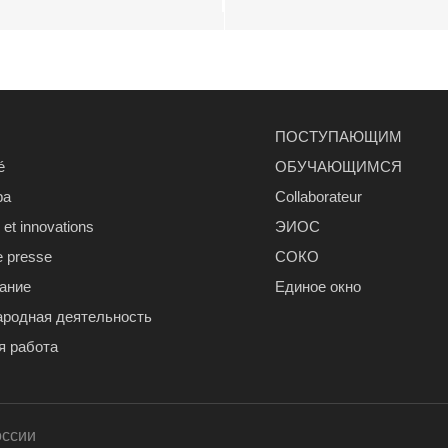
ПОСТУПАЮЩИМ
é
ОБУЧАЮЩИМСЯ
ра
Сollaborateur
et innovations
ЭИОС
e presse
СОКО
ание
Единое окно
родная деятельность
я работа
оссии