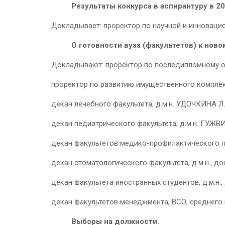
Результаты конкурса в аспирантуру в 20
Докладывает: проректор по научной и инновацио
О готовности вуза (факультетов) к ново
Докладывают: проректор по последипломному 
проректор по развитию имущественного комплек
декан лечебного факультета, д.м.н. УДОЧКИНА Л.
декан педиатрического факультета, д.м.н. ГУЖВИ
декан факультетов медико-профилактического пр
декан стоматологического факультета, д.м.н., д
декан факультета иностранных студентов, д.м.н.
декан факультетов менеджмента, ВСО, среднего 
Выборы на должности.