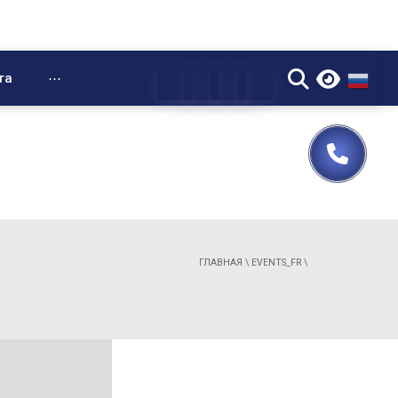
▼
та
⋯
ГЛАВНАЯ
\
EVENTS_FR
\