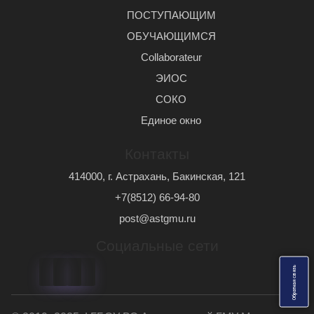
ПОСТУПАЮЩИМ
ОБУЧАЮЩИМСЯ
Сollaborateur
ЭИОС
СОКО
Единое окно
Контакты
414000, г. Астрахань, Бакинская, 121
+7(8512) 66-94-80
post@astgmu.ru
Социальные сети
ь
О
б
р
а
т
н
а
я
с
в
я
з