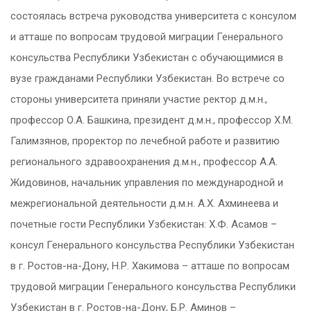
состоялась встреча руководства университета с консулом
и атташе по вопросам трудовой миграции Генерального
консульства Республики Узбекистан с обучающимися в
вузе гражданами Республики Узбекистан. Во встрече со
стороны университета приняли участие ректор д.м.н.,
профессор О.А. Башкина, президент д.м.н., профессор Х.М.
Галимзянов, проректор по лечебной работе и развитию
регионального здравоохранения д.м.н., профессор А.А.
Жидовинов, начальник управления по международной и
межрегиональной деятельности д.м.н. А.Х. Ахминеева и
почетные гости Республики Узбекистан: Х.Ф. Асамов –
консул Генерального консульства Республики Узбекистан
в г. Ростов-на-Дону, Н.Р. Хакимова – атташе по вопросам
трудовой миграции Генерального консульства Республики
Узбекистан в г. Ростов-на-Дону, Б.Р. Аминов –