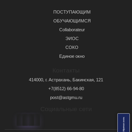
ПОСТУПАЮЩИМ
ОБУЧАЮЩИМСЯ
Сollaborateur
ЭИОС
СОКО
Единое окно
Контакты
414000, г. Астрахань, Бакинская, 121
+7(8512) 66-94-80
post@astgmu.ru
Социальные сети
ь
О
б
р
а
т
н
а
я
с
в
я
з